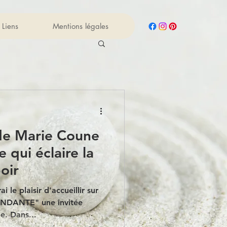
Liens
Mentions légales
 de Marie Coune
 qui éclaire la
oir
i le plaisir d'accueillir sur
ENDANTE" une invitée
e. Dans...