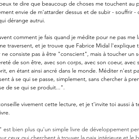
je peux te dire que beaucoup de choses me touchent au pl
cément envie de m'attarder dessus et de subir - souffrir -
 qui dérange autrui.
nt comment je fais quand je médite pour ne pas me lai
e traversent, et je trouve que Fabrice Midal l'explique 
er ne consiste pas à être "conscient", mais à toucher un 
èreté de son être, avec son corps, avec son coeur, avec 
t, en étant ainsi ancré dans le monde. Méditer n'est pas
résent à se qui se passe, simplement, sans chercher à pre
e de se qui se produit...".
onseille vivement cette lecture, et je t'invite toi aussi à t
vre.
" est bien plus qu'un simple livre de développement per
ur ceux qui cherchent à trouver la paix intérieure et le 