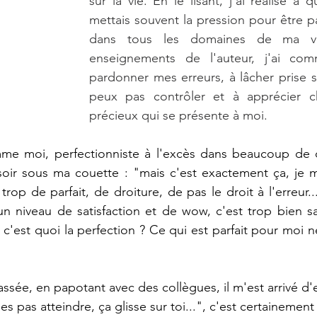
sur la vie. En le lisant, j'ai réalisé à 
mettais souvent la pression pour être par
dans tous les domaines de ma vi
enseignements de l'auteur, j'ai c
pardonner mes erreurs, à lâcher prise s
peux pas contrôler et à apprécier 
précieux qui se présente à moi.
me moi, perfectionniste à l'excès dans beaucoup de 
e soir sous ma couette : "mais c'est exactement ça, je me
op de parfait, de droiture, de pas le droit à l'erreur..
un niveau de satisfaction et de wow, c'est trop bien sa
s c'est quoi la perfection ? Ce qui est parfait pour moi ne
ssée, en papotant avec des collègues, il m'est arrivé d'
ses pas atteindre, ça glisse sur toi...", c'est certainemen