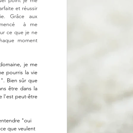
quel point je me 
faite et réussir 
e. Grâce aux 
ommencé  à me 
ur ce que je ne 
chaque moment 
domaine, je me 
 pourris la vie 
.". Bien sûr que 
ns être dans la 
 l'est peut-être 
entendre "oui 
t ce que veulent 