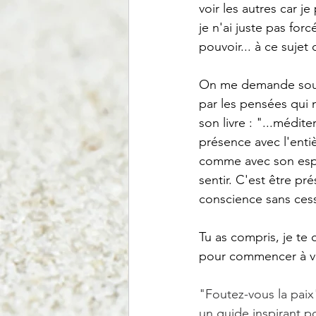
voir les autres car 
je n'ai juste pas for
pouvoir... à ce sujet
On me demande souve
par les pensées qui m
son livre : "...médit
présence avec l'enti
comme avec son espri
sentir. C'est être p
conscience sans cess
Tu as compris, je te c
pour commencer à vi
"Foutez-vous la paix
un guide inspirant po