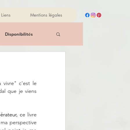
Liens
Mentions légales
Disponibilités
New
Reiki
Manger sainement
ivre" c'est le 
al que je viens 
iles essentielles
érateur, c
e livre 
ma perspective 