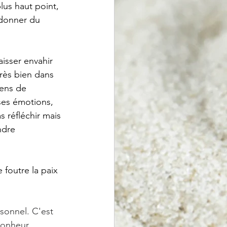
us haut point, 
 donner du 
sser envahir 
très bien dans 
sens de 
ses émotions, 
 réfléchir mais 
ndre 
e foutre la paix 
sonnel. C'est 
bonheur 