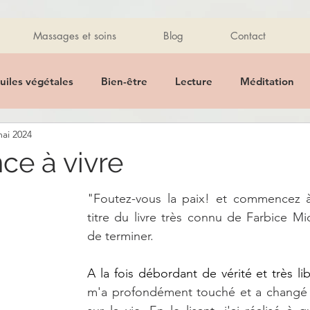
Massages et soins
Blog
Contact
uiles végétales
Bien-être
Lecture
Méditation
mai 2024
Promo
Massage des mains
Détente
Massage
e à vivre
Pierres
Bijoux
healthy
Healthy
Recette
"Foutez-vous la paix! et commencez à v
titre du livre très connu de Farbice Mid
de terminer.  
 alimentaire
Ayurveda
Mantra
Citations
Hu
A la fois débordant de vérité et très lib
m'a profondément touché et a changé 
tique