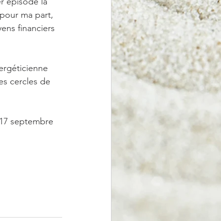
r épisode la 
 pour ma part, 
ns financiers 
ergéticienne 
es cercles de 
t 17 septembre 