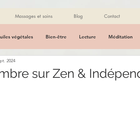
Massages et soins
Blog
Contact
uiles végétales
Bien-être
Lecture
Méditation
pt. 2024
Promo
Massage des mains
Détente
Massage
mbre sur Zen & Indépen
Pierres
Bijoux
healthy
Healthy
Recette
 alimentaire
Ayurveda
Mantra
Citations
Hu
tique