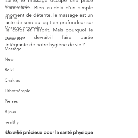
saine, le massage occupe une place 
Homeostasia
particulière. Bien au-delà d’un simple 
moment de détente, le massage est un 
Promo
acte de soin qui agit en profondeur sur 
Massage des mains
le corps et l’esprit. Mais pourquoi le 
massage devrait-il faire partie 
Détente
intégrante de notre hygiène de vie ?
Massage
New
Reiki
Chakras
Lithothérapie
Pierres
Bijoux
healthy
Un allié précieux pour la santé physique
Healthy