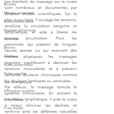
Les bienfaits du massage sur le corps 
Recette
sont nombreux et documentés par 
Manger sainement
diverses études scientifiques. Sur le 
plan musculaire, il soulage les tensions, 
Alimentation saine
améliore la circulation sanguine et 
Hygiène alimentaire
lymphatique, et aide à libérer les 
toxines accumulées. Pour les 
Ayurveda
personnes qui passent de longues 
Mantra
heures assises ou qui exercent des 
Citations
métiers physiques, les massages 
réguliers contribuent à dénouer les 
Huiles essentielles
tensions musculaires et à prévenir 
Huiles sacrées
certaines douleurs chroniques comme 
les douleurs lombaires ou cervicales.
Soin énergétique
Par ailleurs, le massage stimule le 
Affirmation positive
système immunitaire. En activant la 
circulation lymphatique, il aide le corps 
Crée-Happy
à mieux éliminer les déchets et 
Crée-Atelier
renforce ainsi les défenses naturelles 