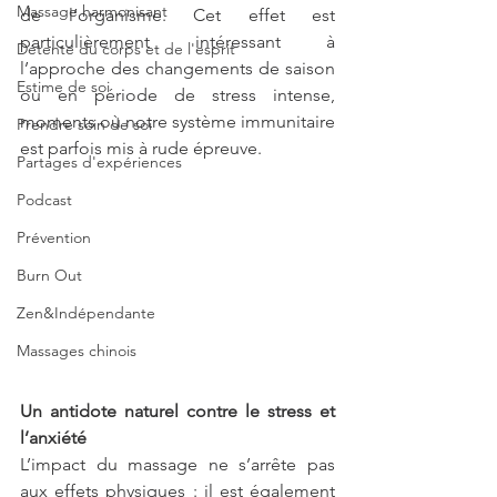
Massage harmonisant
de l’organisme. Cet effet est 
particulièrement intéressant à 
Détente du corps et de l'esprit
l’approche des changements de saison 
Estime de soi
ou en période de stress intense, 
moments où notre système immunitaire 
Prendre soin de soi
est parfois mis à rude épreuve.
Partages d'expériences
Podcast
Prévention
Burn Out
Zen&Indépendante
Massages chinois
Un antidote naturel contre le stress et 
l’anxiété
L’impact du massage ne s’arrête pas 
aux effets physiques : il est également 