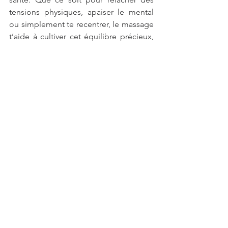
tensions physiques, apaiser le mental 
ou simplement te recentrer, le massage 
t’aide à cultiver cet équilibre précieux, 
essentiel à une bonne hygiène de vie.
Alors, pourquoi ne pas faire du 
massage un rendez-vous régulier avec 
toi-même ? Prendre soin de ton corps 
et de ton esprit devient ainsi un geste 
naturel, un élément essentiel de ta 
routine, pour aborder chaque journée 
avec énergie et sérénité.
JE PRENDS RDV