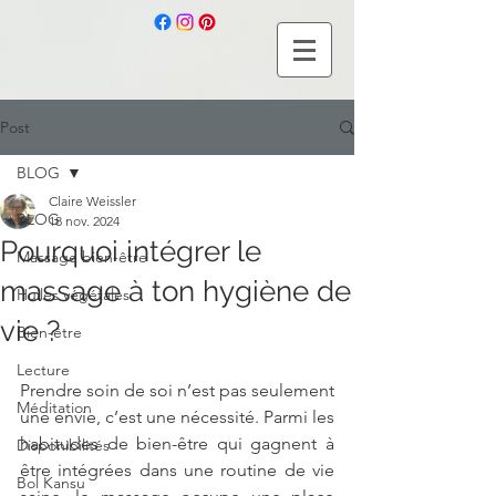
Post
BLOG
Claire Weissler
BLOG
18 nov. 2024
Pourquoi intégrer le
Massage bien-être
massage à ton hygiène de
Huiles végétales
vie ?
Bien-être
Lecture
Prendre soin de soi n’est pas seulement 
Méditation
une envie, c’est une nécessité. Parmi les 
habitudes de bien-être qui gagnent à 
Disponibilités
être intégrées dans une routine de vie 
Bol Kansu