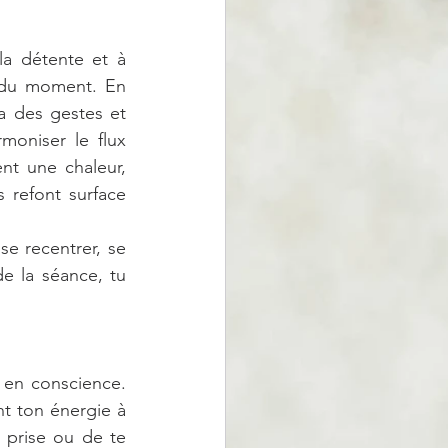
a détente et à 
 du moment. En 
a des gestes et 
oniser le flux 
nt une chaleur, 
refont surface 
 recentrer, se 
e la séance, tu 
 en conscience. 
t ton énergie à 
 prise ou de te 