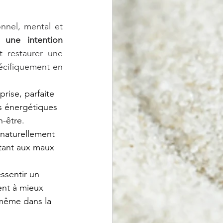
nnel, mental et 
une intention 
t restaurer une 
écifiquement en 
rise, parfaite 
s énergétiques 
n-être.
 naturellement 
stant aux maux 
ssentir un 
ent à mieux 
 même dans la 