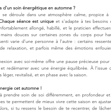
rs d’un soin énergétique en automne ?
e se déroule dans une atmosphère calme, propice à l
Chaque séance est unique
 et s’adapte à tes besoins
nfortablement allongé, habillé, et le praticien effectuer
mains douces sur certaines zones du corps pour harm
enti varie d’une personne à l’autre : certains ressente
de relaxation, et parfois même des émotions enfouies 
ion avec soi-même offre une pause précieuse pour se
 et redémarrer avec une énergie équilibrée. À l’issue d
s léger, revitalisé, et en phase avec la saison.
énergie cet automne !
n à prendre soin de soi différemment, en profondeur et
es te permettent de mieux vivre cette saison en ajustan
Alors, si tu ressens le besoin de te recentrer, de lâcher