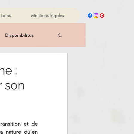
Liens
Mentions légales
Disponibilités
New
Reiki
ne :
r son
Manger sainement
iles essentielles
ansition et de 
a nature qu’en 