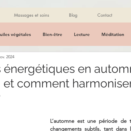
Massages et soins
Blog
Contact
uiles végétales
Bien-être
Lecture
Méditation
ov. 2024
Promo
Massage des mains
Détente
Massage
s énergétiques en autom
 et comment harmonise
Pierres
Bijoux
healthy
Healthy
Recette
?
 alimentaire
Ayurveda
Mantra
Citations
Hu
L’automne est une période de tr
tique
changements subtils, tant dans l