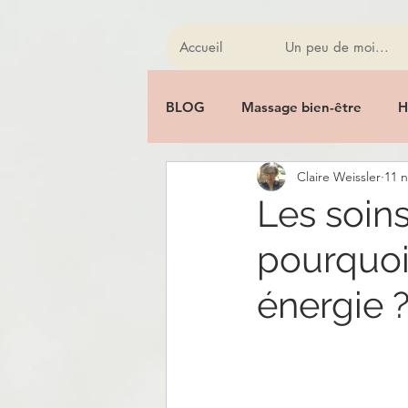
Accueil
Un peu de moi...
BLOG
Massage bien-être
H
Claire Weissler
11 n
Bol Kansu
Homeostasia
Les soin
pourquoi
Chakras
Lithothérapie
énergie 
Alimentation saine
Hygiène
Huiles sacrées
Soin énergé