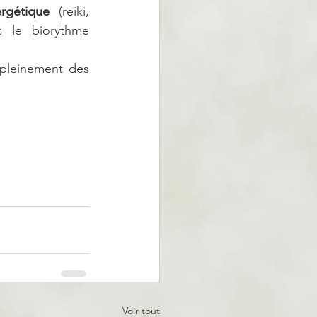
rgétique 
(reiki, 
le biorythme  
 pleinement des 
Voir tout