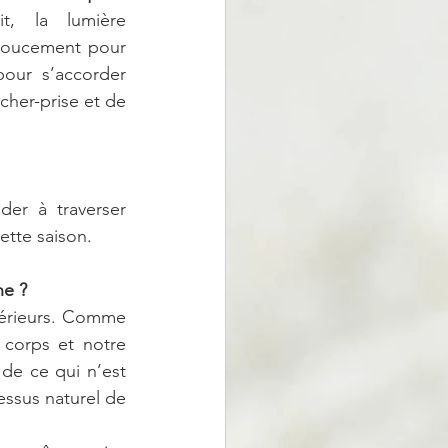
t, la lumière 
doucement pour 
pour s’accorder 
her-prise et de 
er à traverser 
ette saison.
ne ?
érieurs. Comme 
 corps et notre 
de ce qui n’est 
ssus naturel de 