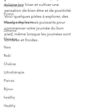
éclairer ton hiver et cultiver une 
Homeostasia
sensation de bien-être et de positivité. 
Promo
Voici quelques pistes à explorer, des 
Massage des mains
rituels simples mais puissants pour 
commencer votre journée du bon 
Détente
pied, même lorsque les journées sont 
Massage
sombres et froides.
New
Reiki
Chakras
Lithothérapie
Pierres
Bijoux
healthy
Healthy