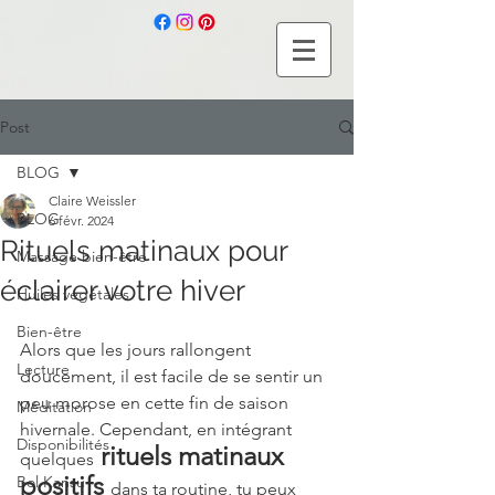
Post
BLOG
Claire Weissler
BLOG
6 févr. 2024
Rituels matinaux pour
Massage bien-être
éclairer votre hiver
Huiles végétales
Bien-être
Alors que les jours rallongent 
Lecture
doucement, il est facile de se sentir un 
peu morose en cette fin de saison 
Méditation
hivernale. Cependant, en intégrant 
Disponibilités
 rituels matinaux 
quelques
positifs 
Bol Kansu
dans ta routine, tu peux 