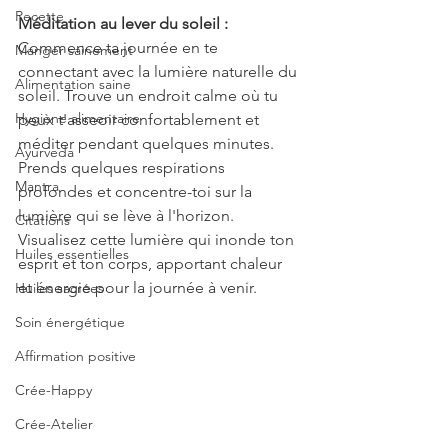
Recette
Méditation au lever du soleil :
Commence ta journée en te 
Manger sainement
connectant avec la lumière naturelle du 
Alimentation saine
soleil. Trouve un endroit calme où tu 
Hygiène alimentaire
peux t'asseoir confortablement et 
méditer pendant quelques minutes. 
Ayurveda
Prends quelques respirations 
Mantra
profondes et concentre-toi sur la 
lumière qui se lève à l'horizon. 
Citations
Visualisez cette lumière qui inonde ton 
Huiles essentielles
esprit et ton corps, apportant chaleur 
et énergie pour la journée à venir.
Huiles sacrées
Soin énergétique
Affirmation positive
Crée-Happy
Crée-Atelier