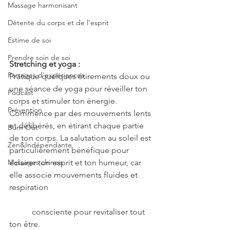
Massage harmonisant
Détente du corps et de l'esprit
Estime de soi
Prendre soin de soi
Stretching et yoga :
Partages d'expériences
Pratique quelques étirements doux ou 
une séance de yoga pour réveiller ton 
Podcast
corps et stimuler ton énergie. 
Prévention
Commence par des mouvements lents 
et délibérés, en étirant chaque partie 
Burn Out
de ton corps. La salutation au soleil est 
Zen&Indépendante
particulièrement bénéfique pour 
Massages chinois
éclairer ton esprit et ton humeur, car 
elle associe mouvements fluides et 
respiration 
	 consciente pour revitaliser tout 
ton être.