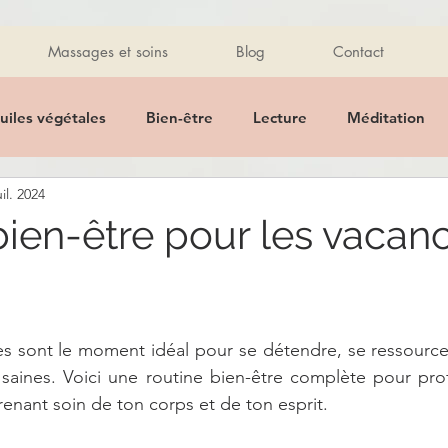
Massages et soins
Blog
Contact
uiles végétales
Bien-être
Lecture
Méditation
uil. 2024
Promo
Massage des mains
Détente
Massage
bien-être pour les vacan
Pierres
Bijoux
healthy
Healthy
Recette
es sont le moment idéal pour se détendre, se ressource
 alimentaire
Ayurveda
Mantra
Citations
Hu
saines. Voici une routine bien-être complète pour prof
renant soin de ton corps et de ton esprit.
tique