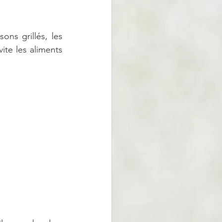
ns grillés, les 
ite les aliments 