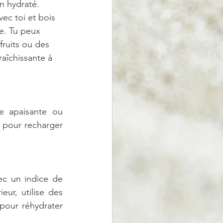
en hydraté. 
ec toi et bois 
e. Tu peux 
ruits ou des 
aîchissante à 
e apaisante ou 
 pour recharger 
c un indice de 
ur, utilise des 
pour réhydrater 