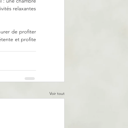
l : une chambre 
vités relaxantes 
urer de profiter 
ente et profite 
Voir tout