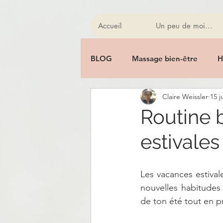
Accueil
Un peu de moi...
BLOG
Massage bien-être
H
Claire Weissler
15 j
Bol Kansu
Homeostasia
Routine 
estivales
Chakras
Lithothérapie
Les vacances estival
Alimentation saine
Hygiène
nouvelles habitudes 
de ton été tout en p
Huiles sacrées
Soin énergé