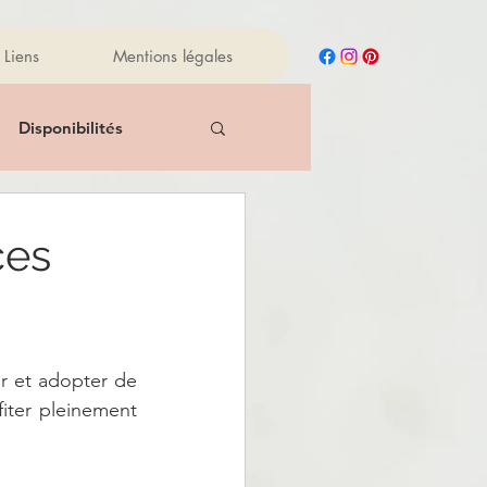
Liens
Mentions légales
Disponibilités
New
Reiki
ces
Manger sainement
r et adopter de 
iles essentielles
iter pleinement 