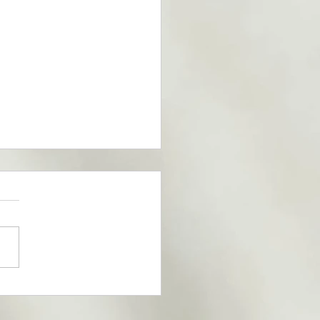
gnes que ton énergie a
in d’être rééquilibrée