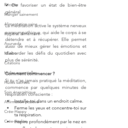
Recette
✔ De favoriser un état de bien-être 
général
Manger sainement
Alimentation saine
La méditation active le système nerveux 
parasympathique, qui aide le corps à se 
Hygiène alimentaire
détendre et à récupérer. Elle permet 
Ayurveda
aussi de mieux gérer les émotions et 
d’aborder les défis du quotidien avec 
Mantra
plus de sérénité.
Citations
Huiles essentielles
Comment commencer ?
Si tu n’as jamais pratiqué la méditation, 
Huiles sacrées
commence par quelques minutes de 
Soin énergétique
respiration consciente :
Installe-toi dans un endroit calme.
Affirmation positive
Ferme les yeux et concentre-toi sur 
Crée-Happy
ta respiration.
Crée-Atelier
Inspire profondément par le nez en 