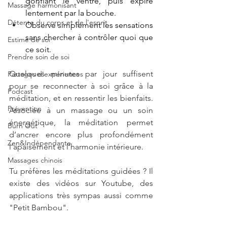
gonflant le ventre, puis expire 
Massage harmonisant
lentement par la bouche.
Détente du corps et de l'esprit
Observe simplement les sensations 
sans chercher à contrôler quoi que 
Estime de soi
ce soit.
Prendre soin de soi
Quelques minutes par jour suffisent 
Partages d'expériences
pour se reconnecter à soi grâce à la 
Podcast
méditation, et en ressentir les bienfaits. 
Prévention
Associée à un massage ou un soin 
énergétique, la méditation permet 
Burn Out
d’ancrer encore plus profondément 
Zen&Indépendante
l’apaisement et l’harmonie intérieure.
Massages chinois
Tu préfères les méditations guidées ? Il 
existe des vidéos sur Youtube, des 
applications très sympas aussi comme 
"Petit Bambou". 