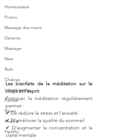
Homeostasia
Promo
Massage des mains
Détente
Massage
New
Reiki
Chakras
Les bienfaits de la méditation sur le 
Lithothérapie
corps et l’esprit
Pratiquer la méditation régulièrement 
Pierres
permet :
Bijoux
✔ De réduire le stress et l’anxiété
✔ D’améliorer la qualité du sommeil
healthy
✔ D’augmenter la concentration et la 
Healthy
clarté mentale