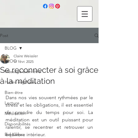
Post
BLOG
Claire Weissler
BLOG
17 févr. 2025
Se reconnecter à soi grâce
Massage bien-être
à la méditation
Huiles végétales
Bien-être
Dans nos vies souvent rythmées par le 
Lecture
stress et les obligations, il est essentiel 
de prendre du temps pour soi. La 
Méditation
méditation est un outil puissant pour 
Disponibilités
ralentir, se recentrer et retrouver un 
Bol Kansu
équilibre intérieur.