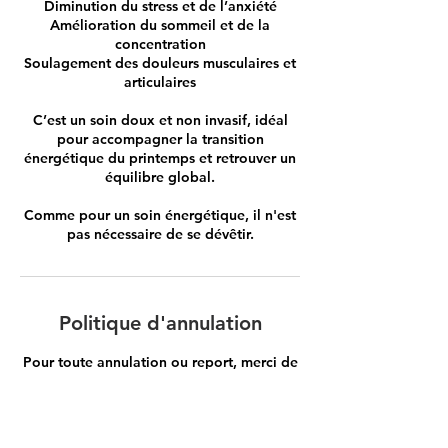
Diminution du stress et de l’anxiété
Amélioration du sommeil et de la
concentration
Soulagement des douleurs musculaires et
articulaires
C’est un soin doux et non invasif, idéal
pour accompagner la transition
énergétique du printemps et retrouver un
équilibre global.
Comme pour un soin énergétique, il n'est
pas nécessaire de se dévêtir.
Politique d'annulation
Pour toute annulation ou report, merci de
prévenir au minimum 24 heures avant le
rendez-vous (0492/604.579 ou par mail
claire.weissler@yahoo.fr).