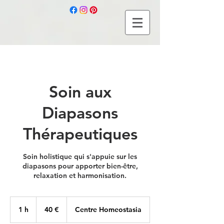
Soin aux
Diapasons
Thérapeutiques
Soin holistique qui s'appuie sur les
diapasons pour apporter bien-être,
relaxation et harmonisation.
40
euros
1 h
1
40 €
Centre Homeostasia