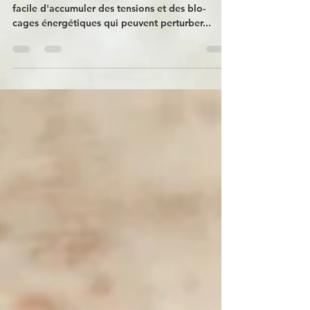
Dans notre vie quotidienne bien remplie, il est
facile d'accumuler des tensions et des blo-
cages énergétiques qui peuvent perturber...