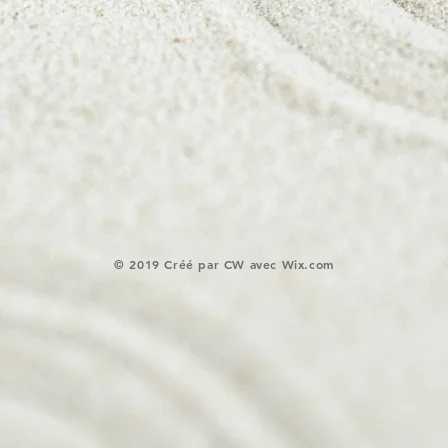
​© 2019 Créé par CW avec
Wix.com