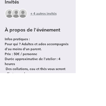
Invités
+ 4 autres invités
À propos de l'événement
Infos pratiques 
:
Pour qui 
? Adultes et ados accompagnés 
d'au moins d'un parent.
Prix
 : 50€ / personne
Durée approximative de l'atelier
 : 4 
heures
 Des collations, eau et thés vous seront 
offerts pour la pause.
Apporter de quoi prendre quelques 
notes. 
Afficher plus