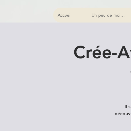
Accueil
Un peu de moi...
Crée-At
Il 
découvr