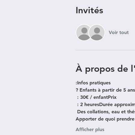
Invités
Voir tout
À propos de 
:
Infos pratiques 
? Enfants à partir de 5 a
 : 30€ / enfant
Prix
 : 2 heures
Durée approxima
 Des collations, eau et thé
Apporter de quoi prendre 
Afficher plus