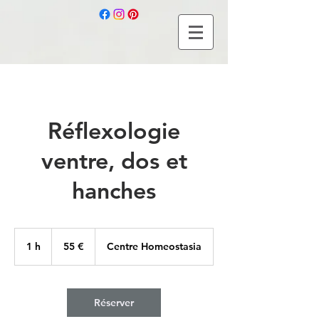
Réflexologie
ventre, dos et
hanches
55
euros
1 h
1
55 €
Centre Homeostasia
Réserver