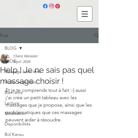
Post
BLOG
Claire Weissler
BLOG
8 juil. 2024
Help ! Je ne sais pas quel
Massage bien-être
massage choisir !
Huiles végétales
Et je te comprends tout à fait :-) aussi 
Bien-être
j'ai créé un petit tableau avec les 
Lecture
massages que je propose, ainsi que les 
problématiques que ces massages 
Méditation
peuvent aider à résoudre. 
Disponibilités
Bol Kansu