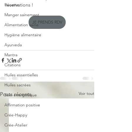
Recette
réservations !
Manger sainement
JE PRENDS RDV
Alimentation saine
Hygiène alimentaire
Ayurveda
Mantra
Citations
Huiles essentielles
Huiles sacrées
Voir tout
Posts récents
Soin énergétique
Affirmation positive
Crée-Happy
Crée-Atelier