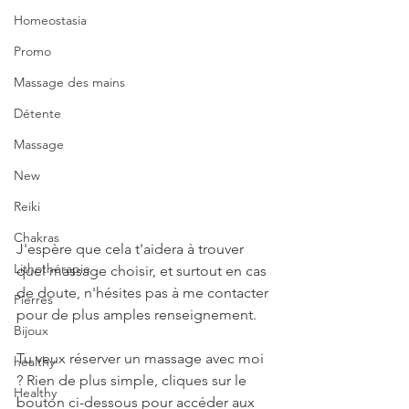
Homeostasia
Promo
Massage des mains
Détente
Massage
New
Reiki
Chakras
J'espère que cela t'aidera à trouver 
Lithothérapie
quel massage choisir, et surtout en cas 
de doute, n'hésites pas à me contacter 
Pierres
pour de plus amples renseignement. 
Bijoux
Tu veux réserver un massage avec moi 
healthy
? Rien de plus simple, cliques sur le 
Healthy
bouton ci-dessous pour accéder aux 