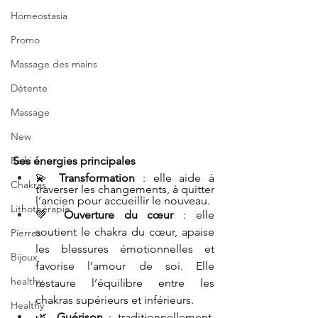
Homeostasia
Promo
Massage des mains
Détente
Massage
New
Ses énergies principales
Reiki
💫 
Transformation
 : elle aide à 
Chakras
traverser les changements, à quitter 
l’ancien pour accueillir le nouveau.
Lithothérapie
💚 
Ouverture du cœur
 : elle 
soutient le chakra du cœur, apaise 
Pierres
les blessures émotionnelles et 
Bijoux
favorise l’amour de soi. Elle 
healthy
restaure l’équilibre entre les 
chakras supérieurs et inférieurs.
Healthy
🌿 
Guérison
 : traditionnellement, 