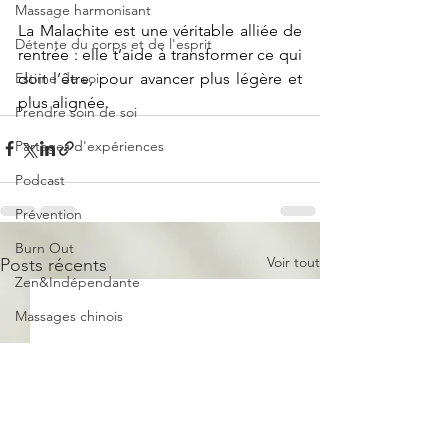
Massage harmonisant
La Malachite est une véritable alliée de 
Détente du corps et de l'esprit
rentrée : elle t’aide à transformer ce qui 
doit l’être, pour avancer plus légère et 
Estime de soi
plus alignée.
Prendre soin de soi
Partages d'expériences
Podcast
Prévention
Burn Out
Voir tout
Posts récents
Zen&Indépendante
Massages chinois