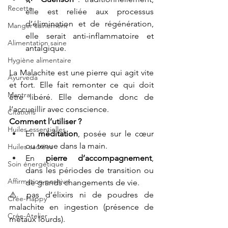
Recette
elle est reliée aux processus 
d’élimination et de régénération, 
Manger sainement
elle serait anti-inflammatoire et 
Alimentation saine
antalgique.
Hygiène alimentaire
La Malachite est une pierre qui agit vite 
Ayurveda
et fort. Elle fait remonter ce qui doit 
Mantra
être libéré. Elle demande donc de 
l’accueillir avec conscience.
Citations
Comment l’utiliser ?
Huiles essentielles
En 
méditation
, posée sur le cœur 
ou tenue dans la main.
Huiles sacrées
En 
pierre d’accompagnement
, 
Soin énergétique
dans les périodes de transition ou 
Affirmation positive
de grands changements de vie.
⚠️ pas d’élixirs ni de poudres de 
Crée-Happy
malachite en ingestion (présence de 
Crée-Atelier
métaux lourds).