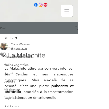
Post
BLOG
Claire Weissler
BLOG
15 sept. 2025
💚 La Malachite
Massage bien-être
Huiles végétales
La Malachite attire par son vert intense, 
Bien-être
ses cercles et ses arabesques 
hypnotiques. Mais au-delà de sa 
Lecture
beauté, c’est une pierre 
puissante et 
Méditation
profonde
, associée à la transformation 
et à la libération émotionnelle.
Disponibilités
Bol Kansu