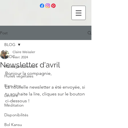
Post
BLOG
Claire Weissler
BLOG
1 avr. 2024
Newsletter d'avril
Massage bien-être
Bonjour la compagnie, 
Huiles végétales
Bien-être
La nouvelle newsletter a été envoyée, si 
tu souhaite la lire, cliques sur le bouton 
Lecture
ci-dessous ! 
Méditation
Disponibilités
Bol Kansu