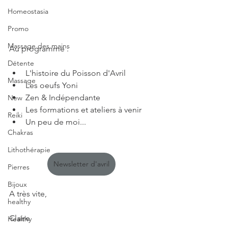
Homeostasia
Promo
Massage des mains
Au programme : 
Détente
L'histoire du Poisson d'Avril
Massage
Les oeufs Yoni
Zen & Indépendante
New
Les formations et ateliers à venir
Reiki
Un peu de moi...
Chakras
Lithothérapie
Newsletter d'avril
Pierres
Bijoux
A très vite, 
healthy
Claire
Healthy