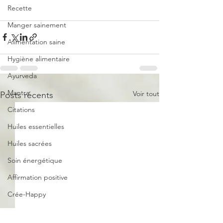
Recette
Manger sainement
Alimentation saine
Hygiène alimentaire
Ayurveda
Mantra
Voir tout
Posts récents
Citations
Huiles essentielles
Huiles sacrées
Soin énergétique
Affirmation positive
Crée-Happy
Crée-Atelier